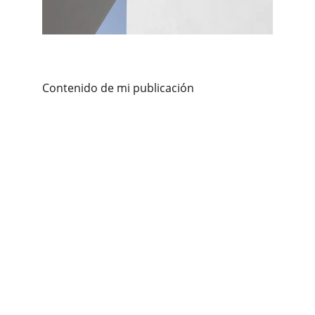
Contenido de mi publicación
Atención psicológica adultos, 
adolescentes y parejas/familias en 
Santander. 
Terapias
Terapia individual 
Terapia de pareja
Consultas online
Consultas presencial
Sígueme en 
POLÍTICAS 
Aviso legal
Política de privacidad