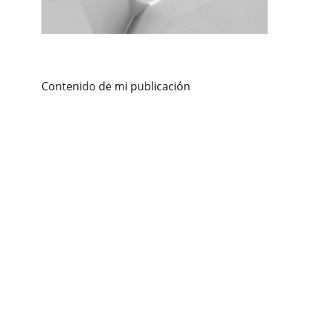
Contenido de mi publicación
Atención psicológica adultos, 
adolescentes y parejas/familias en 
Santander. 
Terapias
Terapia individual 
Terapia de pareja
Consultas online
Consultas presencial
Sígueme en 
POLÍTICAS 
Aviso legal
Política de privacidad