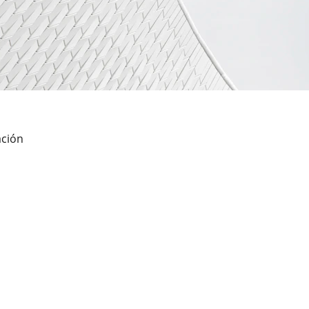
ación
apias
POLÍTICAS 
apia individual 
Aviso legal
apia de pareja
Política de privaci
sultas online
Política de cookies
sultas presencial