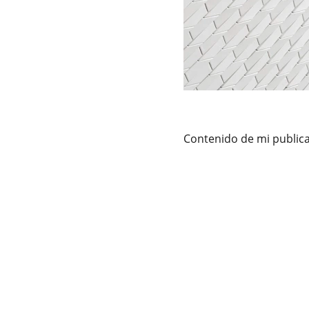
Contenido de mi public
Atención psicológica adultos, 
Ter
adolescentes y parejas/familias en 
Ter
Santander. 
Ter
Con
Sígueme en 
Con